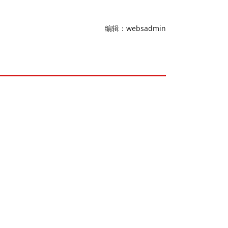
编辑：websadmin